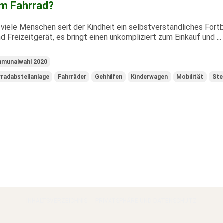
m Fahrrad?
r viele Menschen seit der Kindheit ein selbstverständliches For
nd Freizeitgerät, es bringt einen unkompliziert zum Einkauf und ...
munalwahl 2020
rradabstellanlage
Fahrräder
Gehhilfen
Kinderwagen
Mobilität
Ste
INHALTSVERZEICHNIS
PRIVATSPHÄRE UND DATENSCHUTZ