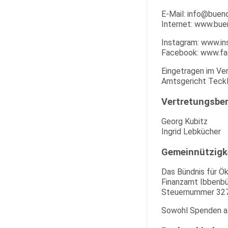
E-Mail: info@buend
Internet: www.bue
Instagram: www.in
Facebook: www.fa
Eingetragen im Ver
Amtsgericht Teckl
Vertretungsber
Georg Kubitz
Ingrid Lebkücher
Gemeinnützigk
Das Bündnis für Ök
Finanzamt Ibbenb
Steuernummer 327
Sowohl Spenden als