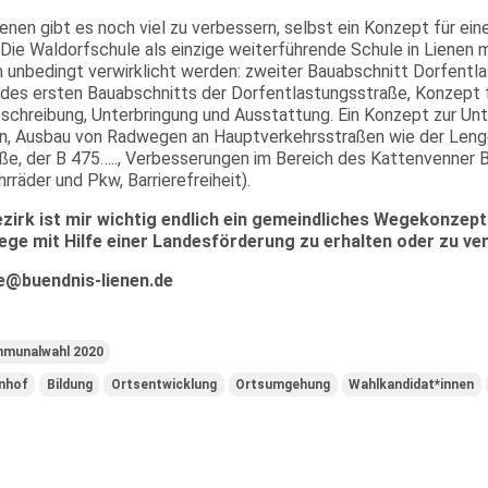
enen gibt es noch viel zu verbessern, selbst ein Konzept für ein
 Die Waldorfschule als einzige weiterführende Schule in Lienen 
 unbedingt verwirklicht werden: zweiter Bauabschnitt Dorfentl
 des ersten Bauabschnitts der Dorfentlastungsstraße, Konzept 
schreibung, Unterbringung und Ausstattung. Ein Konzept zur Unt
, Ausbau von Radwegen an Hauptverkehrsstraßen wie der Lenge
ße, der B 475….., Verbesserungen im Bereich des Kattenvenner 
hrräder und Pkw, Barrierefreiheit).
zirk ist mir wichtig endlich ein gemeindliches Wegekonzept 
ege mit Hilfe einer Landesförderung zu erhalten oder zu ve
e@buendnis-lienen.de
munalwahl 2020
nhof
Bildung
Ortsentwicklung
Ortsumgehung
Wahlkandidat*innen