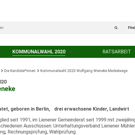
Fin
KOMMUNALWAHL 2020
RATSARBEIT
Die Kandidat*innen
Kommunalwahl 2020 Wolfgang Wieneke Meckelwege
020
eneke
atet, geboren in Berlin, drei erwachsene Kinder, Landwirt
glied seit 1991, im Lienener Gemeinderat seit 1999 mit zweijähr
erschiedenen Ausschüssen: Unterhaltungsverband Lienener Mühle
ng, Rechnungsprüfung, Wahlprüfung.